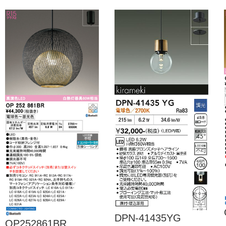
DPN-41435YG
OP252861BR