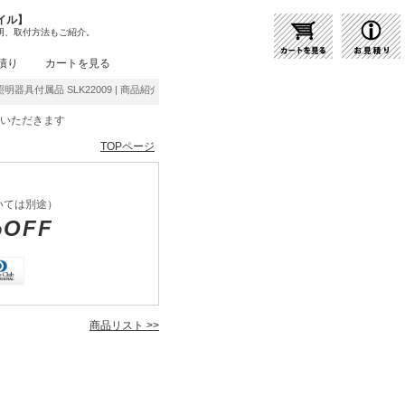
イル】
明、取付方法もご紹介。
積り
カートを見る
他照明器具付属品 SLK22009 | 商品紹介 | 照明器具の通販・インテリア照明の通信販売【ラ
をいただきます
TOPページ
いては別途）
%OFF
商品リスト >>