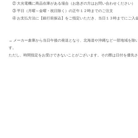
② 大光電機に商品在庫がある場合（お急ぎの方はお問い合わせください）
③ 平日（月曜～金曜・祝日除く）の正午１２時までのご注文
④ お支払方法に【銀行前振込】をご指定いただき、当日１３時までにご入
→ メーカー倉庫から当日午後の発送となり、北海道や沖縄など一部地域を除
す。
ただし、時間指定をお受けできないことがございます。その際は日付を優先さ