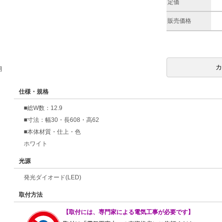
定価
販売価格
期
仕様・規格
■総W数：12.9
■寸法：幅30・長608・高62
■本体材質・仕上・色
ホワイト
光源
発光ダイオード(LED)
取付方法
【取付には、専門家による電気工事が必要です】