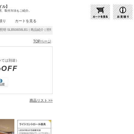
イル】
明、取付方法もご紹介。
積り
カートを見る
化照明 SLB50658LB1 | 商品紹介 | 照明器具の通販・インテリア照明の通信販売【ライトス
TOPページ
いては別途）
%OFF
商品リスト >>