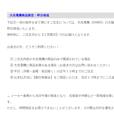
大光電機商品限定：即日発送
下記①～④の条件を全て満たすご注文については、大光電機（DAIKO）の大
即日発送いたします。
例外的に、ご注文日から【１営業日】でのお届けとなります。
お急ぎの方、どうぞご利用ください！
① ご注文内容が大光電機の商品のみで構成されている場合
② 大光電機に商品在庫がある場合（お急ぎの方はお問い合わせください）
③ 平日（月曜～金曜・祝日除く）の正午１２時までのご注文
④ お支払方法に【銀行前振込】をご指定いただき、当日１３時までにご入
→ メーカー倉庫から当日午後の発送となり、北海道や沖縄など一部地域を除
す。
ただし、時間指定をお受けできないことがございます。その際は日付を優先さ