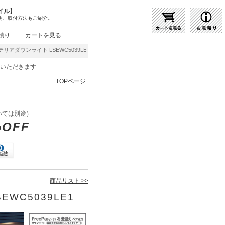
イル】
明、取付方法もご紹介。
積り
カートを見る
テリアダウンライト LSEWC5039LE1 | 商品紹介 | 照明器具の通販・インテリア照明の通
をいただきます
TOPページ
いては別途）
%OFF
商品リスト >>
EWC5039LE1