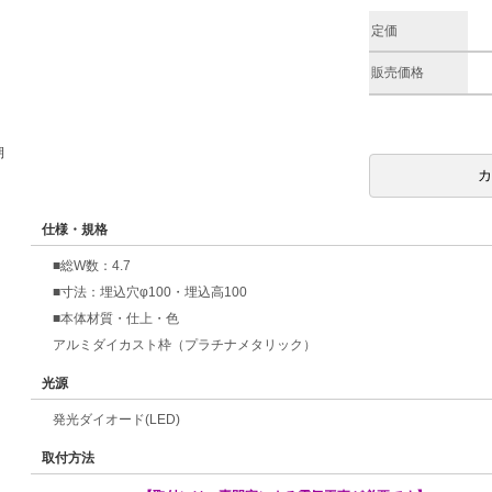
定価
販売価格
期
仕様・規格
■総W数：4.7
■寸法：埋込穴φ100・埋込高100
■本体材質・仕上・色
アルミダイカスト枠（プラチナメタリック）
光源
発光ダイオード(LED)
取付方法