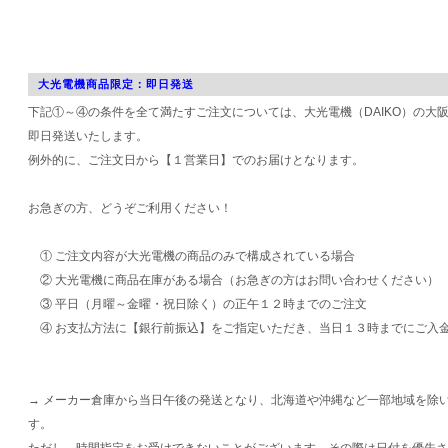
大光電機商品限定：即日発送
下記①～④の条件を全て満たすご注文については、大光電機（DAIKO）の大
即日発送いたします。
例外的に、ご注文日から【１営業日】でのお届けとなります。
お急ぎの方、どうぞご利用ください！
① ご注文内容が大光電機の商品のみで構成されている場合
② 大光電機に商品在庫がある場合（お急ぎの方はお問い合わせください）
③ 平日（月曜～金曜・祝日除く）の正午１２時までのご注文
④ お支払方法に【銀行前振込】をご指定いただき、当日１３時までにご入
→ メーカー倉庫から当日午後の発送となり、北海道や沖縄など一部地域を除
す。
ただし、時間指定をお受けできないことがございます。その際は日付を優先さ