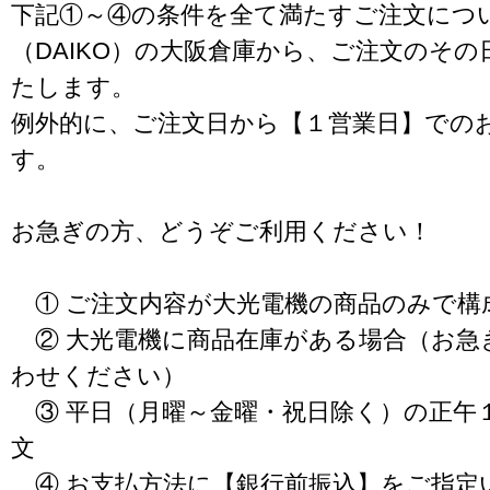
下記①～④の条件を全て満たすご注文につ
（DAIKO）の大阪倉庫から、ご注文のそ
たします。
例外的に、ご注文日から【１営業日】での
す。
お急ぎの方、どうぞご利用ください！
① ご注文内容が大光電機の商品のみで構
② 大光電機に商品在庫がある場合（お急
わせください）
③ 平日（月曜～金曜・祝日除く）の正午
文
④ お支払方法に【銀行前振込】をご指定