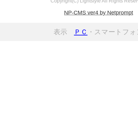
Copyright(C) Lightstyle All Rights Reser
NP-CMS ver4 by Netprompt
表示
ＰＣ
・スマートフォ