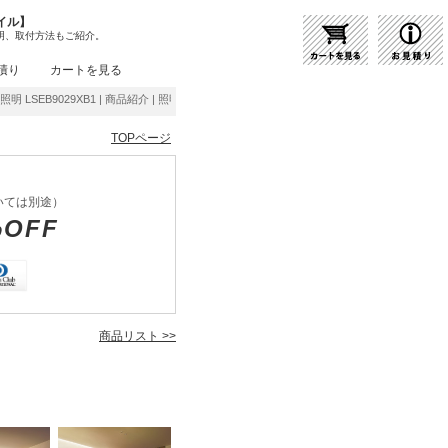
イル】
明、取付方法もご紹介。
積り
カートを見る
化照明 LSEB9029XB1 | 商品紹介 | 照明器具の通販・インテリア照明の通信販売【ライトス
TOPページ
いては別途）
%OFF
商品リスト >>