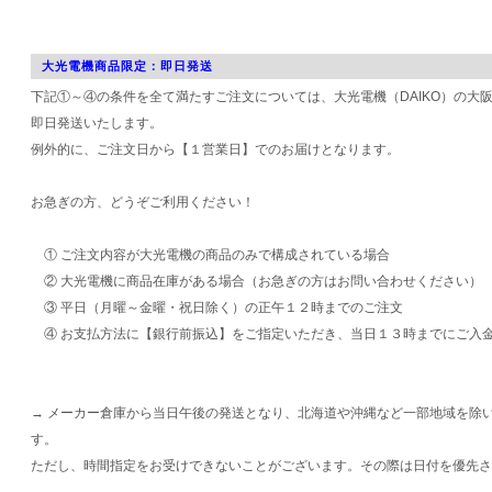
大光電機商品限定：即日発送
下記①～④の条件を全て満たすご注文については、大光電機（DAIKO）の大
即日発送いたします。
例外的に、ご注文日から【１営業日】でのお届けとなります。
お急ぎの方、どうぞご利用ください！
① ご注文内容が大光電機の商品のみで構成されている場合
② 大光電機に商品在庫がある場合（お急ぎの方はお問い合わせください）
③ 平日（月曜～金曜・祝日除く）の正午１２時までのご注文
④ お支払方法に【銀行前振込】をご指定いただき、当日１３時までにご入
→ メーカー倉庫から当日午後の発送となり、北海道や沖縄など一部地域を除
す。
ただし、時間指定をお受けできないことがございます。その際は日付を優先さ