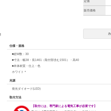
定価
販売価格
期
仕様・規格
■総W数：30
■寸法：幅38・長1461（取付部含む1501）・高40
■本体材質・仕上・色
ホワイト＊
光源
発光ダイオード(LED)
取付方法
【取付には、専門家による電気工事が必要です】