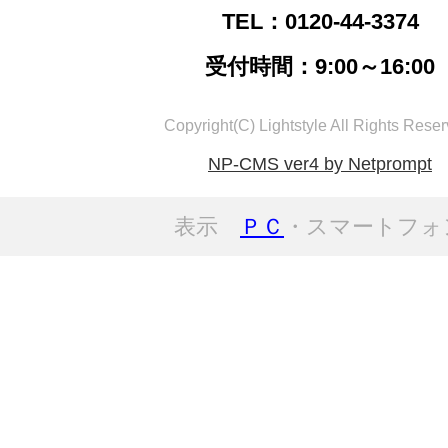
TEL：0120-44-3374
受付時間：9:00～16:00
Copyright(C) Lightstyle All Rights Reser
NP-CMS ver4 by Netprompt
表示
ＰＣ
・スマートフォ