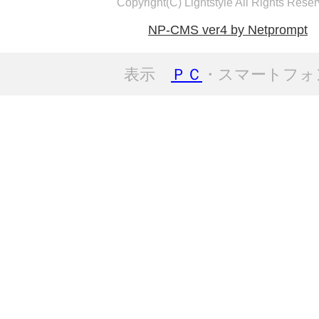
Copyright(C) Lightstyle All Rights Reser
NP-CMS ver4 by Netprompt
表示
ＰＣ
・スマートフォ