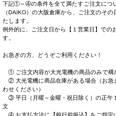
下記①～④の条件を全て満たすご注文につ
（DAIKO）の大阪倉庫から、ご注文のそ
たします。
例外的に、ご注文日から【１営業日】での
す。
お急ぎの方、どうぞご利用ください！
① ご注文内容が大光電機の商品のみで構
② 大光電機に商品在庫がある場合（お急
わせください）
③ 平日（月曜～金曜・祝日除く）の正午
文
④ お支払方法に【銀行前振込】をご指定