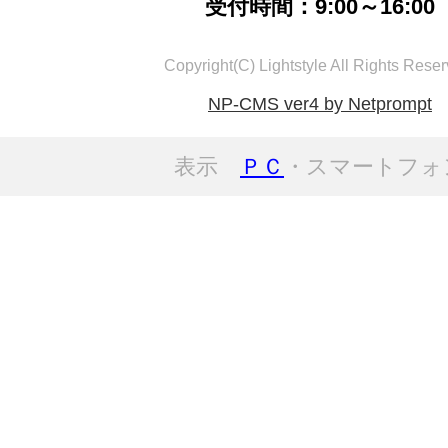
受付時間：9:00～16:00
Copyright(C) Lightstyle All Rights Reser
NP-CMS ver4 by Netprompt
表示
ＰＣ
・スマートフォ