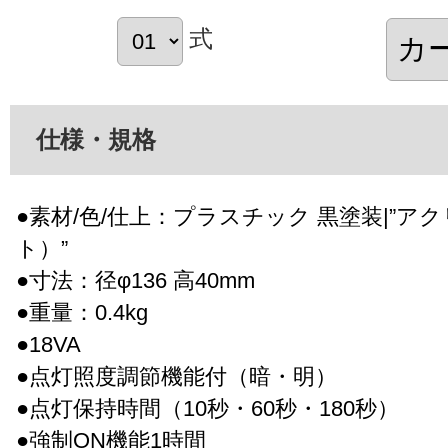
式
仕様・規格
●素材/色/仕上：プラスチック 黒塗装|”ア
ト）”
●寸法：径φ136 高40mm
●重量：0.4kg
●18VA
●点灯照度調節機能付（暗・明）
●点灯保持時間（10秒・60秒・180秒）
●強制ON機能1時間