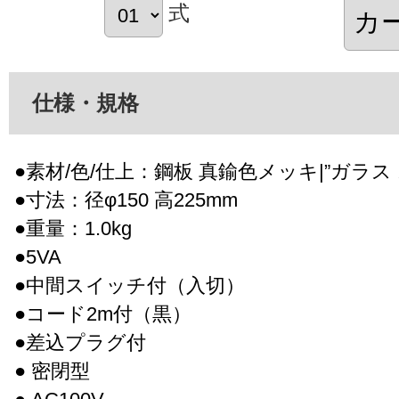
式
仕様・規格
●素材/色/仕上：鋼板 真鍮色メッキ|”ガラス
●寸法：径φ150 高225mm
●重量：1.0kg
●5VA
●中間スイッチ付（入切）
●コード2m付（黒）
●差込プラグ付
● 密閉型