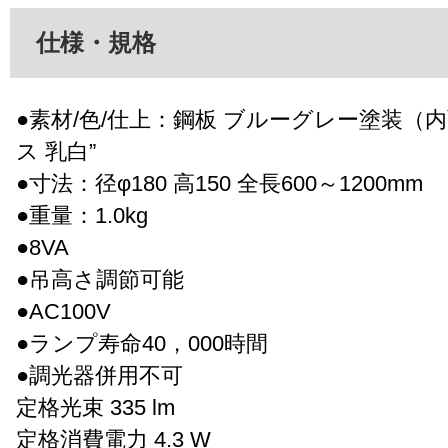
仕様・規格
●素材/色/仕上：鋼板 ブルーグレー塗装（内
ス 乳白”
●寸法：径φ180 高150 全長600～1200mm
●重量：1.0kg
●8VA
●吊高さ調節可能
●AC100V
●ランプ寿命40，000時間
●調光器併用不可
定格光束 335 lm
定格消費電力 4.3 W