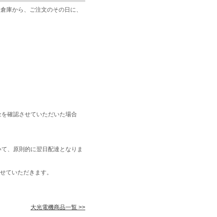
阪倉庫から、ご注文のその日に、
金を確認させていただいた場合
いて、原則的に翌日配達となりま
せていただきます。
大光電機商品一覧 >>