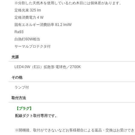
※分割した天然木を使用しているため木目には個体差があります。
定格光束 325 lm
定格消費電力 4 W
固有エネルギー消費効率 81.2 lm/W
Ra93
白熱灯60W相当
サーマルプロテクタ付
光源
LED4.0W（E11）拡散形 電球色／2700K
その他
ランプ付
取付方法
【プラグ】
配線ダクト取付専用です。
※開梱後、取付ができないなどお客様都合による返品・交換はお受けでき