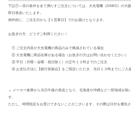
下記①～④の条件を全て満たすご注文については、大光電機（DAIKO）の大
即日発送いたします。
例外的に、ご注文日から【１営業日】でのお届けとなります。
お急ぎの方、どうぞご利用ください！
① ご注文内容が大光電機の商品のみで構成されている場合
② 大光電機に商品在庫がある場合（お急ぎの方はお問い合わせください）
③ 平日（月曜～金曜・祝日除く）の正午１２時までのご注文
④ お支払方法に【銀行前振込】をご指定いただき、当日１３時までにご入
→ メーカー倉庫から当日午後の発送となり、北海道や沖縄など一部地域を除
す。
ただし、時間指定をお受けできないことがございます。その際は日付を優先さ