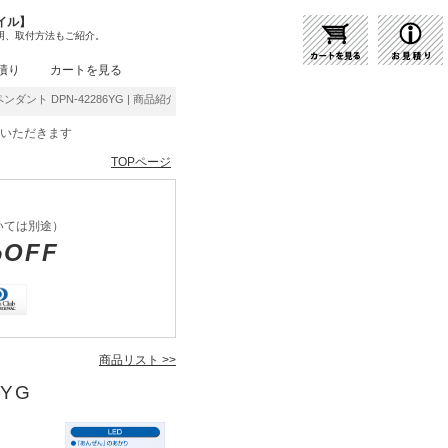
イル】
明、取付方法もご紹介。
積り
カートを見る
ダント DPN-42286YG | 商品紹介 | 照明器具の通販・インテリア照明の通信販売【ライ
をいただきます
TOPページ
いては別途）
%OFF
商品リスト >>
6YG