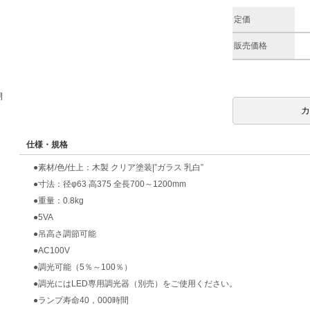
定価
販売価格
期
仕様・規格
●素材/色/仕上：木製 クリア塗装|”ガラス 乳白”
●寸法：径φ63 高375 全長700～1200mm
●重量：0.8kg
●5VA
●吊高さ調節可能
●AC100V
●調光可能（5％～100％）
●調光にはLED専用調光器（別売）をご使用ください。
●ランプ寿命40，000時間