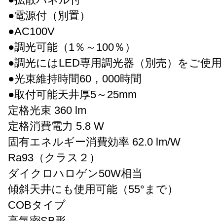
●電源付（別置）
●AC100V
●調光可能（1％～100％）
●調光にはLED専用調光器（別売）をご使
●光束維持時間60，000時間
●取付可能天井厚5～25mm
定格光束 360 lm
定格消費電力 5.8 W
固有エネルギー消費効率 62.0 lm/W
Ra93（クラス２）
ダイクロハロゲン50W相当
傾斜天井にも使用可能（55°まで）
COBタイプ
高気密SB形