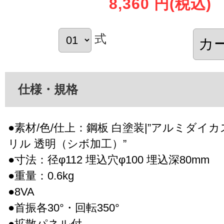
8,360 円
(税込)
式
仕様・規格
●素材/色/仕上：鋼板 白塗装|”アルミダイカス
リル 透明（シボ加工）”
●寸法：径φ112 埋込穴φ100 埋込深80mm
●重量：0.6kg
●8VA
●首振各30°・回転350°
●拡散パネル付