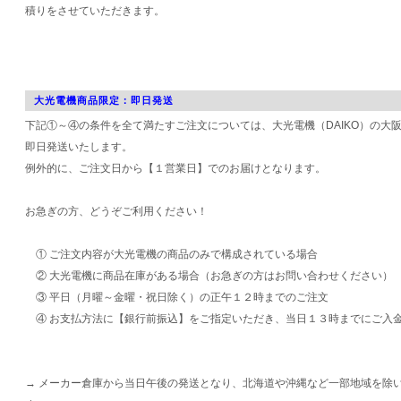
積りをさせていただきます。
大光電機商品限定：即日発送
下記①～④の条件を全て満たすご注文については、大光電機（DAIKO）の大
即日発送いたします。
例外的に、ご注文日から【１営業日】でのお届けとなります。
お急ぎの方、どうぞご利用ください！
① ご注文内容が大光電機の商品のみで構成されている場合
② 大光電機に商品在庫がある場合（お急ぎの方はお問い合わせください）
③ 平日（月曜～金曜・祝日除く）の正午１２時までのご注文
④ お支払方法に【銀行前振込】をご指定いただき、当日１３時までにご入
→ メーカー倉庫から当日午後の発送となり、北海道や沖縄など一部地域を除