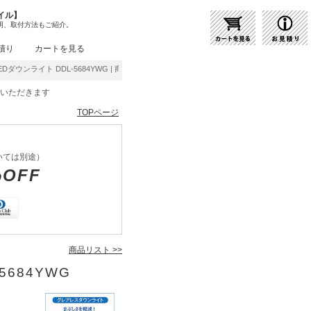
イル】
明、取付方法もご紹介。
積り
カートを見る
Dダウンライト DDL-5684YWG | 商品紹介 | 照明器具の通販・インテリア照明の通信販売
をいただきます
TOPページ
いては別途）
%OFF
商品リスト >>
5684YWG