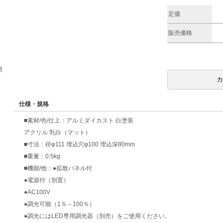
定価
販売価格
期
仕様・規格
■素材/色/仕上：アルミダイカスト 白塗装
アクリル 乳白（マット）
■寸法：径φ111 埋込穴φ100 埋込深80mm
■重量：0.5kg
■機能/他：●拡散パネル付
●電源付（別置）
●AC100V
●調光可能（1％～100％）
●調光にはLED専用調光器（別売）をご使用ください。