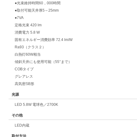
●光束維持時間60，000時間
●取付可能天井厚5～25mm
●7VA
定格光束 420 lm
消費電力 5.8 W
固有エネルギー消費効率 72.4 lm/W
Ra93（クラス２）
白熱灯60W相当
傾斜天井にも使用可能（55°まで）
COBタイプ
グレアレス
高気密SB形
光源
LED 5.8W 電球色／2700K
その他
LED内蔵
取付方法