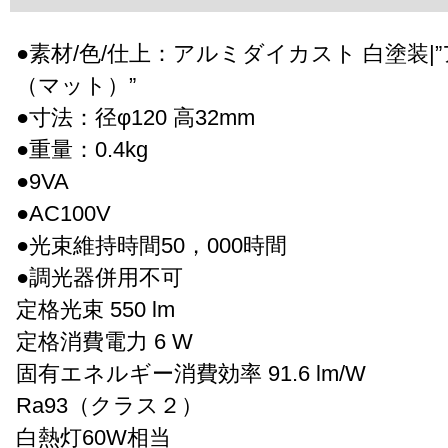
●素材/色/仕上：アルミダイカスト 白塗装|
（マット）”
●寸法：径φ120 高32mm
●重量：0.4kg
●9VA
●AC100V
●光束維持時間50，000時間
●調光器併用不可
定格光束 550 lm
定格消費電力 6 W
固有エネルギー消費効率 91.6 lm/W
Ra93（クラス２）
白熱灯60W相当