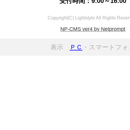
受付時間：9:00～16:00
Copyright(C) Lightstyle All Rights Reser
NP-CMS ver4 by Netprompt
表示
ＰＣ
・スマートフォ