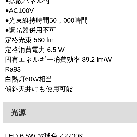
●拡散パネル付
●AC100V
●光束維持時間50，000時間
●調光器併用不可
定格光束 580 lm
定格消費電力 6.5 W
固有エネルギー消費効率 89.2 lm/W
Ra93
白熱灯60W相当
傾斜天井にも使用可能
光源
LED 6.5W 電球色／2700K