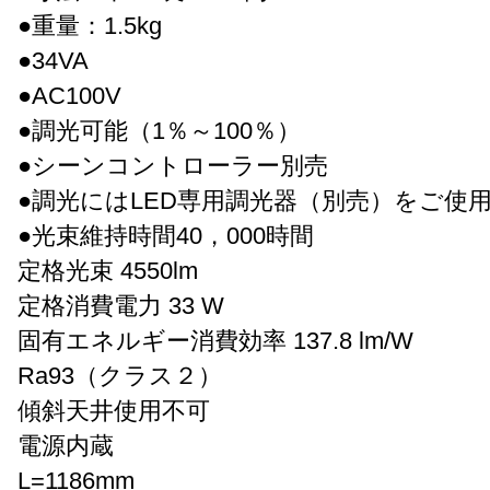
●重量：1.5kg
●34VA
●AC100V
●調光可能（1％～100％）
●シーンコントローラー別売
●調光にはLED専用調光器（別売）をご使
●光束維持時間40，000時間
定格光束 4550lm
定格消費電力 33 W
固有エネルギー消費効率 137.8 lm/W
Ra93（クラス２）
傾斜天井使用不可
電源内蔵
L=1186mm