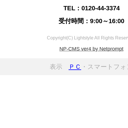
TEL：0120-44-3374
受付時間：9:00～16:00
Copyright(C) Lightstyle All Rights Reser
NP-CMS ver4 by Netprompt
表示
ＰＣ
・スマートフォ