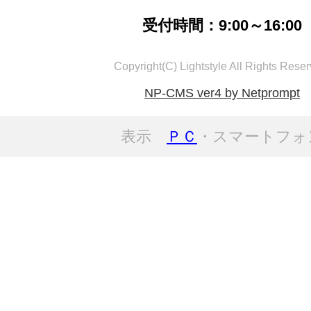
受付時間：9:00～16:00
Copyright(C) Lightstyle All Rights Reser
NP-CMS ver4 by Netprompt
表示
ＰＣ
・スマートフォ