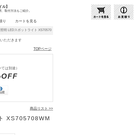
イル】
明、取付方法もご紹介。
積り
カートを見る
ミ照明 LEDスポットライト XS705708WM | 商品紹介 | 照明器具の通販・インテリア照
をいただきます
TOPページ
いては別途）
%OFF
商品リスト >>
 XS705708WM