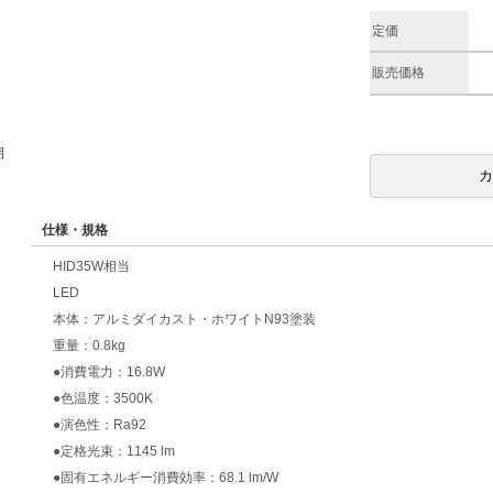
定価
販売価格
期
仕様・規格
HID35W相当
LED
本体：アルミダイカスト・ホワイトN93塗装
重量：0.8kg
●消費電力：16.8W
●色温度：3500K
●演色性：Ra92
●定格光束：1145 lm
●固有エネルギー消費効率：68.1 lm/W