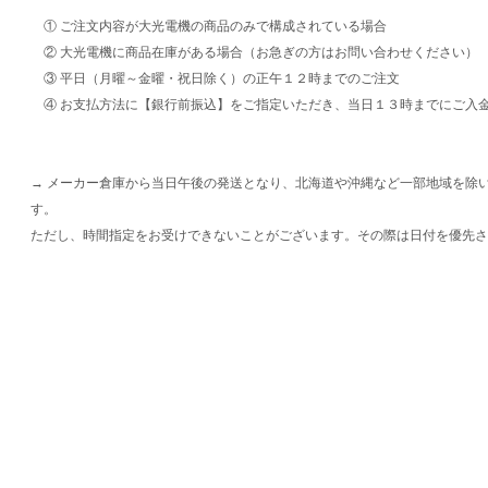
① ご注文内容が大光電機の商品のみで構成されている場合
② 大光電機に商品在庫がある場合（お急ぎの方はお問い合わせください）
③ 平日（月曜～金曜・祝日除く）の正午１２時までのご注文
④ お支払方法に【銀行前振込】をご指定いただき、当日１３時までにご入
→ メーカー倉庫から当日午後の発送となり、北海道や沖縄など一部地域を除
す。
ただし、時間指定をお受けできないことがございます。その際は日付を優先さ