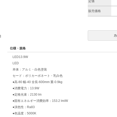
定価
販売価格
期
仕様・規格
LED13.9W
LED
本体：アルミ・白色塗装
セード：ポリカーボネート・乳白色
●高-80 幅-40 全長-600mm 重-0.9kg
●消費電力：13.9W
●定格光束：2130 lm
●固有エネルギー消費効率：153.2 lm/W
●演色性：Ra83
●色温度：5000K