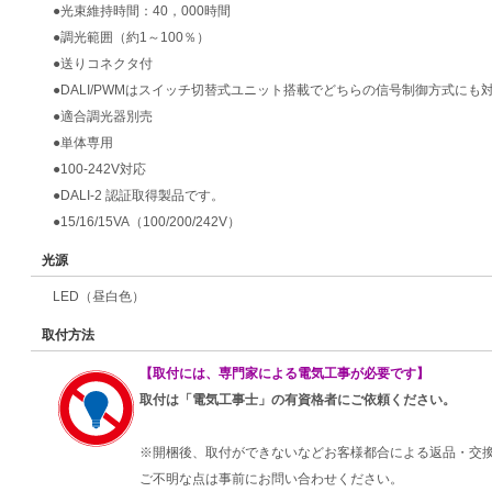
●光束維持時間：40，000時間
●調光範囲（約1～100％）
●送りコネクタ付
●DALI/PWMはスイッチ切替式ユニット搭載でどちらの信号制御方式にも
●適合調光器別売
●単体専用
●100-242V対応
●DALI-2 認証取得製品です。
●15/16/15VA（100/200/242V）
光源
LED（昼白色）
取付方法
【取付には、専門家による電気工事が必要です】
取付は「電気工事士」の有資格者にご依頼ください。
※開梱後、取付ができないなどお客様都合による返品・交
ご不明な点は事前にお問い合わせください。