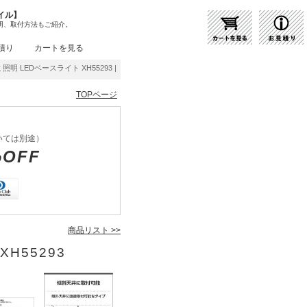
イル】
明、取付方法もご紹介。
積り
カートを見る
照明 LEDベースライト XH55293 | 商品紹介 | 照明器具の通販・インテリア照明の通信
TOPページ
いては別途）
%OFF
商品リスト >>
XH55293