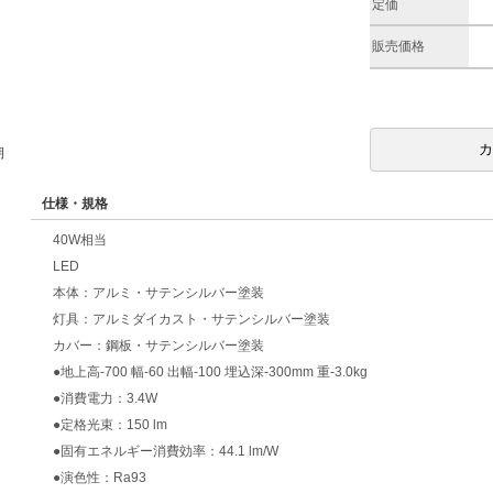
定価
販売価格
期
仕様・規格
40W相当
LED
本体：アルミ・サテンシルバー塗装
灯具：アルミダイカスト・サテンシルバー塗装
カバー：鋼板・サテンシルバー塗装
●地上高-700 幅-60 出幅-100 埋込深-300mm 重-3.0kg
●消費電力：3.4W
●定格光束：150 lm
●固有エネルギー消費効率：44.1 lm/W
●演色性：Ra93