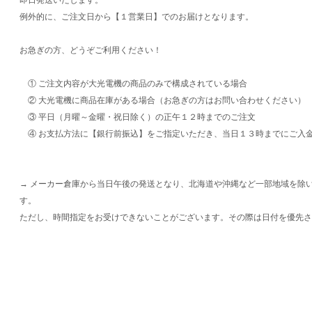
例外的に、ご注文日から【１営業日】でのお届けとなります。
お急ぎの方、どうぞご利用ください！
① ご注文内容が大光電機の商品のみで構成されている場合
② 大光電機に商品在庫がある場合（お急ぎの方はお問い合わせください）
③ 平日（月曜～金曜・祝日除く）の正午１２時までのご注文
④ お支払方法に【銀行前振込】をご指定いただき、当日１３時までにご入
→ メーカー倉庫から当日午後の発送となり、北海道や沖縄など一部地域を除
す。
ただし、時間指定をお受けできないことがございます。その際は日付を優先さ