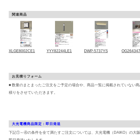
関連商品
XLGE8002CE1
YYY82244LE1
DWP-5737YS
OG26434
お見積りフォーム
■ 数量のまとまったご注文をご予定の場合や、商品一覧に掲載されていない
積りをさせていただきます。
大光電機商品限定：即日発送
下記①～④の条件を全て満たすご注文については、大光電機（DAIKO）の大
即日発送いたします。