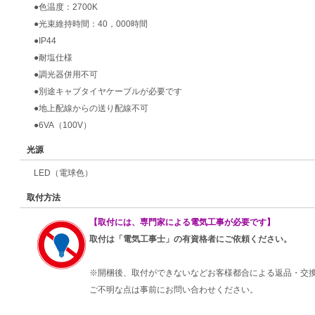
●色温度：2700K
●光束維持時間：40，000時間
●IP44
●耐塩仕様
●調光器併用不可
●別途キャブタイヤケーブルが必要です
●地上配線からの送り配線不可
●6VA（100V）
光源
LED（電球色）
取付方法
【取付には、専門家による電気工事が必要です】
取付は「電気工事士」の有資格者にご依頼ください。
※開梱後、取付ができないなどお客様都合による返品・交
ご不明な点は事前にお問い合わせください。