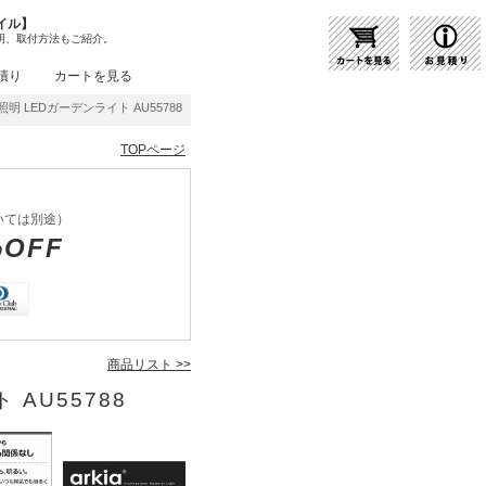
イル】
明、取付方法もご紹介。
積り
カートを見る
照明 LEDガーデンライト AU55788 | 商品紹介 | 照明器具の通販・インテリア照明の通信
TOPページ
いては別途）
%OFF
商品リスト >>
 AU55788