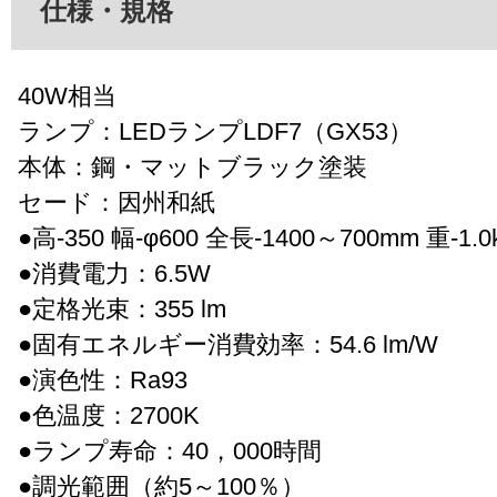
仕様・規格
40W相当
ランプ：LEDランプLDF7（GX53）
本体：鋼・マットブラック塗装
セード：因州和紙
●高-350 幅-φ600 全長-1400～700mm 重-1.0
●消費電力：6.5W
●定格光束：355 lm
●固有エネルギー消費効率：54.6 lm/W
●演色性：Ra93
●色温度：2700K
●ランプ寿命：40，000時間
●調光範囲（約5～100％）