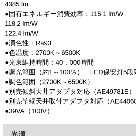
4385 lm
●固有エネルギー消費効率：115.1 lm/W
118.2 lm/W
122.4 lm/W
●演色性：Ra93
●色温度：2700K～6500K
●光束維持時間：40，000時間
●調光範囲（約1～100％）、LED保安灯5
●調色範囲（2700K～6500K）
●別売傾斜天井アダプタ対応（AE49781E）
●別売竿縁天井取付アダプタ対応（AE4406
●39VA（100V）
光源