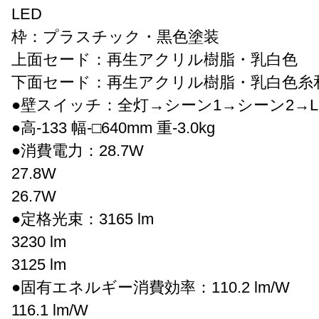
LED
枠：プラスチック・黒色塗装
上面セード：再生アクリル樹脂・乳白色
下面セード：再生アクリル樹脂・乳白色糸
●壁スイッチ：全灯→シーン1→シーン2→L
●高-133 幅-□640mm 重-3.0kg
●消費電力：28.7W
27.8W
26.7W
●定格光束：3165 lm
3230 lm
3125 lm
●固有エネルギー消費効率：110.2 lm/W
116.1 lm/W