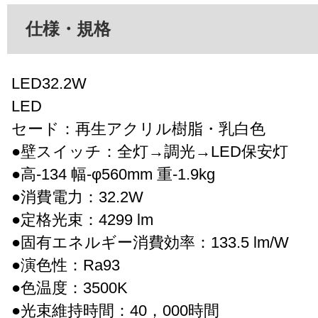
仕様・規格
LED32.2W
LED
セード：再生アクリル樹脂・乳白色
●壁スイッチ：全灯→調光→LED保安灯
●高-134 幅-φ560mm 重-1.9kg
●消費電力：32.2W
●定格光束：4299 lm
●固有エネルギー消費効率：133.5 lm/W
●演色性：Ra93
●色温度：3500K
●光束維持時間：40，000時間