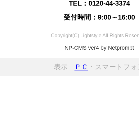
TEL：0120-44-3374
受付時間：9:00～16:00
Copyright(C) Lightstyle All Rights Reser
NP-CMS ver4 by Netprompt
表示
ＰＣ
・スマートフォ