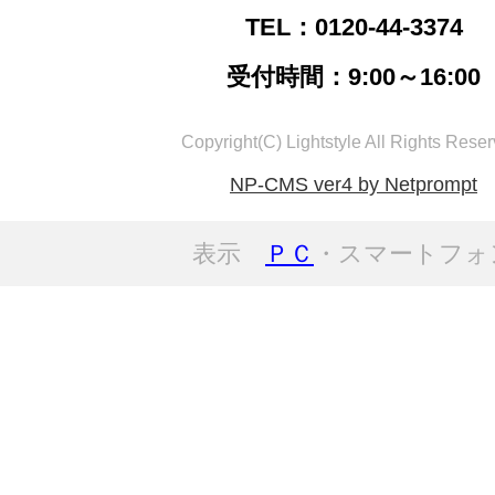
TEL：0120-44-3374
受付時間：9:00～16:00
Copyright(C) Lightstyle All Rights Reser
NP-CMS ver4 by Netprompt
表示
ＰＣ
・スマートフォ