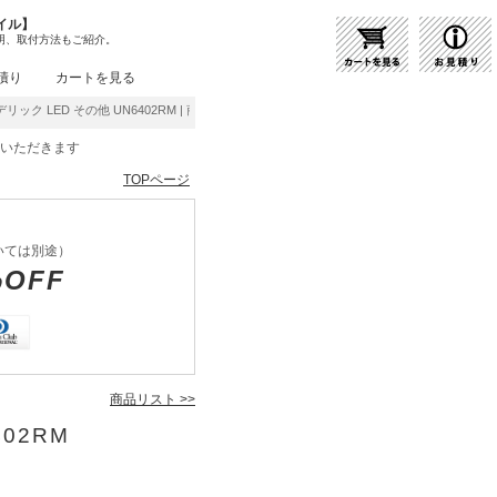
イル】
明、取付方法もご紹介。
積り
カートを見る
リック LED その他 UN6402RM | 商品紹介 | 照明器具の通販・インテリア照明の通信
をいただきます
TOPページ
いては別途）
%OFF
商品リスト >>
402RM