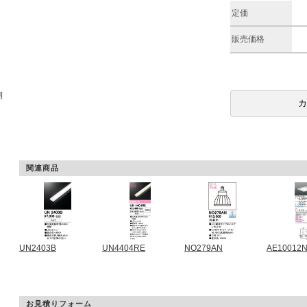
定価
販売価格
期
関連商品
UN2403B
UN4404RE
NO279AN
AE10012
お見積りフォーム