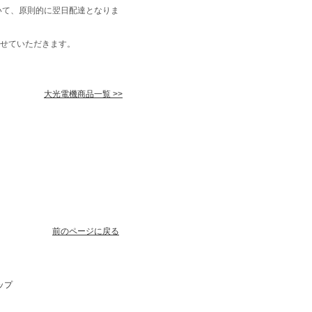
いて、原則的に翌日配達となりま
せていただきます。
大光電機商品一覧 >>
前のページに戻る
ップ