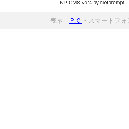
NP-CMS ver4 by Netprompt
表示
ＰＣ
・スマートフォ