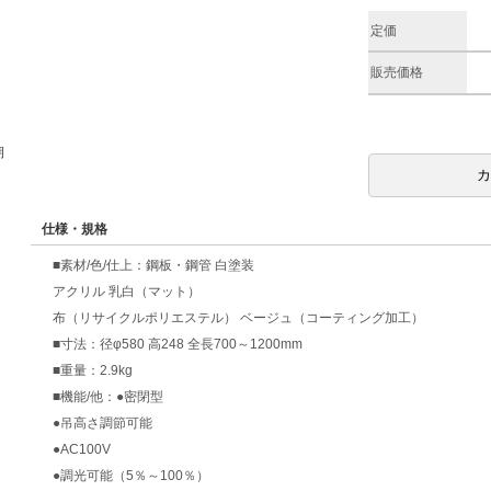
定価
販売価格
期
仕様・規格
■素材/色/仕上：鋼板・鋼管 白塗装
アクリル 乳白（マット）
布（リサイクルポリエステル） ベージュ（コーティング加工）
■寸法：径φ580 高248 全長700～1200mm
■重量：2.9kg
■機能/他：●密閉型
●吊高さ調節可能
●AC100V
●調光可能（5％～100％）