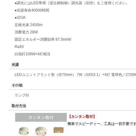
●調光にはLED専用（逆位相制御）調光器（別売）をご使用ください。
●光源寿命40000時間
●32VA
定格光束 2450lm
消費電力 28W
固定エネルギー消費効率 87.5lm/W
Ra93
白熱灯100W×4灯相当
光源
LEDユニットフラット形（径75mm） 7W（GX53-1）×4灯 電球色／2700
その他
ランプ付
取付方法
【カンタン取付】
簡単でスピーディー、工具は一切不要で