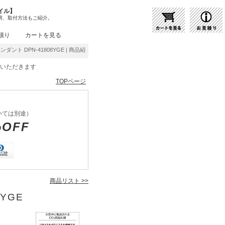
イル】
明、取付方法もご紹介。
積り
カートを見る
ダント DPN-41808YGE | 商品紹介 | 照明器具の通販・インテリア照明の通信販売【ライ
をいただきます
TOPページ
いては別途）
%OFF
商品リスト >>
8YGE