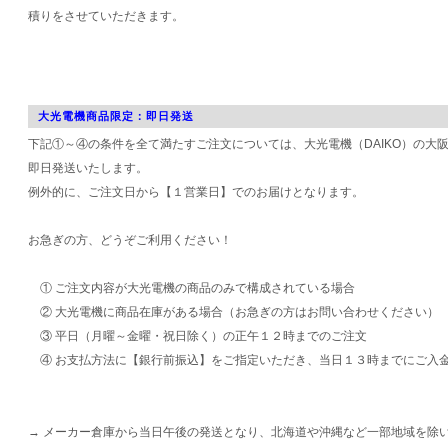
積りをさせていただきます。
大光電機商品限定：即日発送
下記①～④の条件を全て満たすご注文については、大光電機（DAIKO）の大
即日発送いたします。
例外的に、ご注文日から【１営業日】でのお届けとなります。
お急ぎの方、どうぞご利用ください！
① ご注文内容が大光電機の商品のみで構成されている場合
② 大光電機に商品在庫がある場合（お急ぎの方はお問い合わせください）
③ 平日（月曜～金曜・祝日除く）の正午１２時までのご注文
④ お支払方法に【銀行前振込】をご指定いただき、当日１３時までにご入
→ メーカー倉庫から当日午後の発送となり、北海道や沖縄など一部地域を除