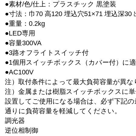
●素材/色/仕上：プラスチック 黒塗装
●寸法：巾70 高120 埋込穴51×71 埋込深30 
●重量：0.2kg
●LED専用
●容量300VA
●3路オフライトスイッチ付
●1個用スイッチボックス（カバー付）に
●AC100V
注）取付条件によって最大負荷容量が異な
注）金属または樹脂スイッチボックスに単
設置してご使用になる場合は、必ず下記の
通りに負荷容量を軽減してください。
調光器
逆位相制御