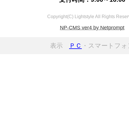
Copyright(C) Lightstyle All Rights Reser
NP-CMS ver4 by Netprompt
表示
ＰＣ
・スマートフォ