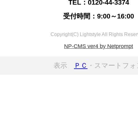
TEL：0120-44-3374
受付時間：9:00～16:00
Copyright(C) Lightstyle All Rights Reser
NP-CMS ver4 by Netprompt
表示
ＰＣ
・スマートフォ