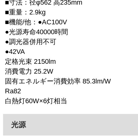
■寸法：径φ562 高235mm
■重量：2.9kg
■機能/他：●AC100V
●光源寿命40000時間
●調光器併用不可
●42VA
定格光束 2150lm
消費電力 25.2W
固有エネルギー消費効率 85.3lm/W
Ra82
白熱灯60W×6灯相当
光源