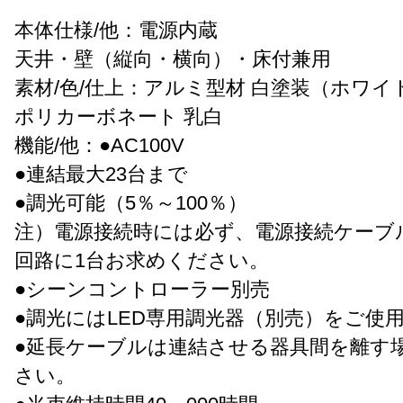
本体仕様/他：電源内蔵
天井・壁（縦向・横向）・床付兼用
素材/色/仕上：アルミ型材 白塗装（ホワイト
ポリカーボネート 乳白
機能/他：●AC100V
●連結最大23台まで
●調光可能（5％～100％）
注）電源接続時には必ず、電源接続ケーブ
回路に1台お求めください。
●シーンコントローラー別売
●調光にはLED専用調光器（別売）をご使
●延長ケーブルは連結させる器具間を離す
さい。