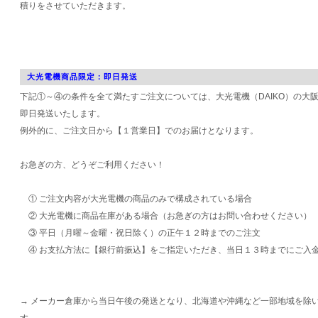
積りをさせていただきます。
大光電機商品限定：即日発送
下記①～④の条件を全て満たすご注文については、大光電機（DAIKO）の大
即日発送いたします。
例外的に、ご注文日から【１営業日】でのお届けとなります。
お急ぎの方、どうぞご利用ください！
① ご注文内容が大光電機の商品のみで構成されている場合
② 大光電機に商品在庫がある場合（お急ぎの方はお問い合わせください）
③ 平日（月曜～金曜・祝日除く）の正午１２時までのご注文
④ お支払方法に【銀行前振込】をご指定いただき、当日１３時までにご入
→ メーカー倉庫から当日午後の発送となり、北海道や沖縄など一部地域を除
す。