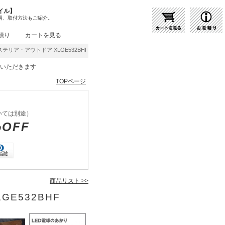
イル】
明、取付方法もご紹介。
積り
カートを見る
クステリア・アウトドア XLGE532BHF | 商品紹介 | 照明器具の通販・インテリア照明の通
をいただきます
TOPページ
いては別途）
%OFF
商品リスト >>
GE532BHF