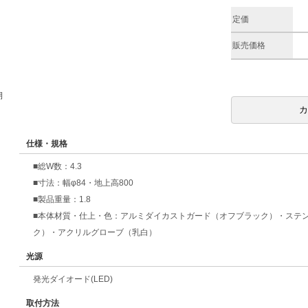
定価
販売価格
期
仕様・規格
■総W数：4.3
■寸法：幅φ84・地上高800
■製品重量：1.8
■本体材質・仕上・色：アルミダイカストガード（オフブラック）・ステ
ク）・アクリルグローブ（乳白）
光源
発光ダイオード(LED)
取付方法