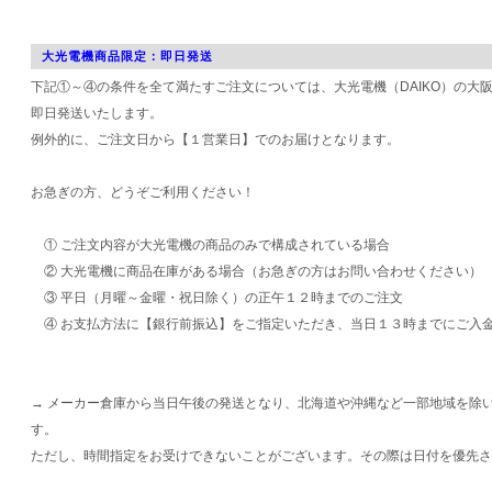
大光電機商品限定：即日発送
下記①～④の条件を全て満たすご注文については、大光電機（DAIKO）の大
即日発送いたします。
例外的に、ご注文日から【１営業日】でのお届けとなります。
お急ぎの方、どうぞご利用ください！
① ご注文内容が大光電機の商品のみで構成されている場合
② 大光電機に商品在庫がある場合（お急ぎの方はお問い合わせください）
③ 平日（月曜～金曜・祝日除く）の正午１２時までのご注文
④ お支払方法に【銀行前振込】をご指定いただき、当日１３時までにご入
→ メーカー倉庫から当日午後の発送となり、北海道や沖縄など一部地域を除
す。
ただし、時間指定をお受けできないことがございます。その際は日付を優先さ