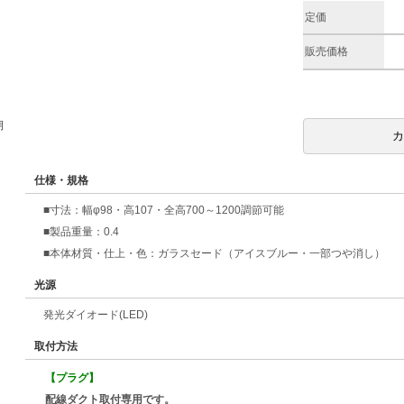
定価
販売価格
期
仕様・規格
■寸法：幅φ98・高107・全高700～1200調節可能
■製品重量：0.4
■本体材質・仕上・色：ガラスセード（アイスブルー・一部つや消し）
光源
発光ダイオード(LED)
取付方法
【プラグ】
配線ダクト取付専用です。