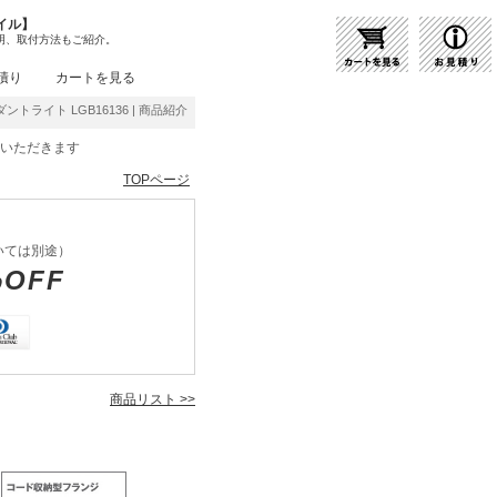
イル】
明、取付方法もご紹介。
積り
カートを見る
ンダントライト LGB16136 | 商品紹介 | 照明器具の通販・インテリア照明の通信販売【ライ
をいただきます
TOPページ
いては別途）
%OFF
商品リスト >>
6