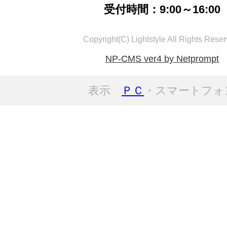
受付時間：9:00～16:00
Copyright(C) Lightstyle All Rights Reser
NP-CMS ver4 by Netprompt
表示
ＰＣ
・スマートフォ