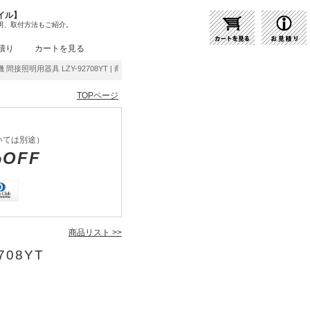
イル】
明、取付方法もご紹介。
積り
カートを見る
 間接照明用器具 LZY-92708YT | 商品紹介 | 照明器具の通販・インテリア照明の通信
TOPページ
いては別途）
%OFF
商品リスト >>
708YT