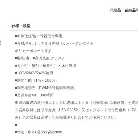
代替品・後継品
仕様・規格
■本体仕様/他：什器取付専用
期
■素材/色/仕上：アルミ型材 シルバーアルマイト
ポリカーボネート 乳白
■機能/他：■高演色形 クラス2
■天井付・壁付（横長付）・床付兼用
■100V/200V/242V兼用
■調光可能（1％～100％）
■調光器別売（PWM信号制御調光器）
■光源寿命40、000時間
※連結最終の送り側コネクタに終端コネクタ（別売電源に1個付属）を接
※器具取付には取付金具（LZA-92852）又はマグネット取付用金具（LZA-
注）この器具は必ず下記別売電源と組合せてご使用ください。
■
■寸法：巾23 長853 高22mm