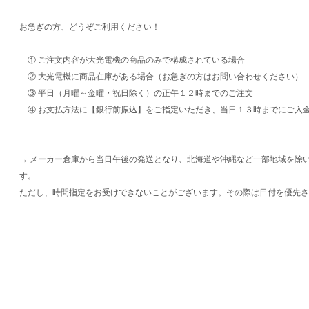
お急ぎの方、どうぞご利用ください！
① ご注文内容が大光電機の商品のみで構成されている場合
② 大光電機に商品在庫がある場合（お急ぎの方はお問い合わせください）
③ 平日（月曜～金曜・祝日除く）の正午１２時までのご注文
④ お支払方法に【銀行前振込】をご指定いただき、当日１３時までにご入
→ メーカー倉庫から当日午後の発送となり、北海道や沖縄など一部地域を除
す。
ただし、時間指定をお受けできないことがございます。その際は日付を優先さ