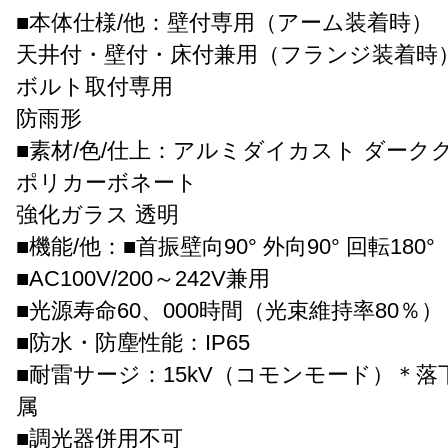
■本体仕様/他：壁付専用（アーム装着時）
天井付・壁付・床付兼用（フランジ装着時
ボルト取付専用
防雨形
■素材/色/仕上：アルミダイカスト ダーク
ポリカーボネート
強化ガラス 透明
■機能/他：■首振壁向90° 外向90° 回転180°
■AC100V/200～242V兼用
■光源寿命60、000時間（光束維持率80％）
■防水・防塵性能：IP65
■耐雷サージ：15kV（コモンモード）＊
属
■調光器併用不可