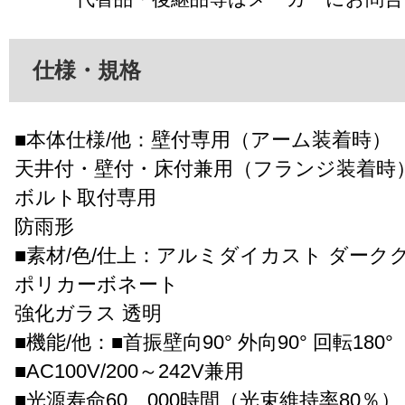
仕様・規格
■本体仕様/他：壁付専用（アーム装着時）
天井付・壁付・床付兼用（フランジ装着時
ボルト取付専用
防雨形
■素材/色/仕上：アルミダイカスト ダーク
ポリカーボネート
強化ガラス 透明
■機能/他：■首振壁向90° 外向90° 回転180°
■AC100V/200～242V兼用
■光源寿命60、000時間（光束維持率80％）