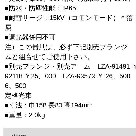
■防水・防塵性能：IP65
■耐雷サージ：15kV（コモンモード）＊
属
■調光器併用不可
注）この器具は、必ず下記別売フランジ 
ムと組合せてご使用下さい。
■別売フランジ・別売アーム LZA-91491 ￥ 
92118 ￥25、000 LZA-93573 ￥ 26、500 
6、500
定格光束
■寸法：巾158 長80 高194mm
■重量：2.0kg