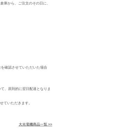
阪倉庫から、ご注文のその日に、
金を確認させていただいた場合
いて、原則的に翌日配達となりま
せていただきます。
大光電機商品一覧 >>