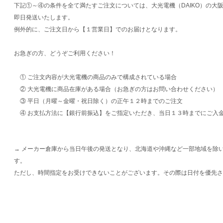
下記①～④の条件を全て満たすご注文については、大光電機（DAIKO）の大
即日発送いたします。
例外的に、ご注文日から【１営業日】でのお届けとなります。
お急ぎの方、どうぞご利用ください！
① ご注文内容が大光電機の商品のみで構成されている場合
② 大光電機に商品在庫がある場合（お急ぎの方はお問い合わせください）
③ 平日（月曜～金曜・祝日除く）の正午１２時までのご注文
④ お支払方法に【銀行前振込】をご指定いただき、当日１３時までにご入
→ メーカー倉庫から当日午後の発送となり、北海道や沖縄など一部地域を除
す。
ただし、時間指定をお受けできないことがございます。その際は日付を優先さ