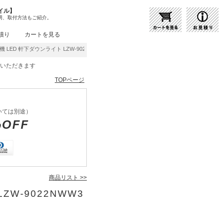
イル】
明、取付方法もご紹介。
積り
カートを見る
 LED 軒下ダウンライト LZW-9022NWW3 | 商品紹介 | 照明器具の通販・インテリア
をいただきます
TOPページ
いては別途）
%OFF
商品リスト >>
ZW-9022NWW3