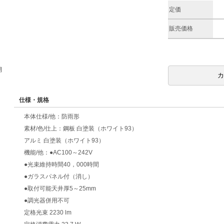
定価
販売価格
期
仕様・規格
本体仕様/他：防雨形
素材/色/仕上：鋼板 白塗装（ホワイト93）
アルミ 白塗装（ホワイト93）
機能/他：●AC100～242V
●光束維持時間40，000時間
●ガラスパネル付（消し）
●取付可能天井厚5～25mm
●調光器併用不可
定格光束 2230 lm