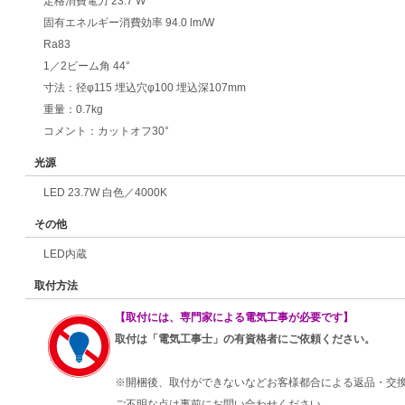
定格消費電力 23.7 W
固有エネルギー消費効率 94.0 lm/W
Ra83
1／2ビーム角 44°
寸法：径φ115 埋込穴φ100 埋込深107mm
重量：0.7kg
コメント：カットオフ30°
光源
LED 23.7W 白色／4000K
その他
LED内蔵
取付方法
【取付には、専門家による電気工事が必要です】
取付は「電気工事士」の有資格者にご依頼ください。
※開梱後、取付ができないなどお客様都合による返品・交
ご不明な点は事前にお問い合わせください。