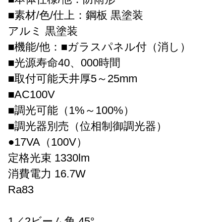
■素材/色/仕上：鋼板 黒塗装
アルミ 黒塗装
■機能/他：■ガラスパネル付（消し）
■光源寿命40、000時間
■取付可能天井厚5～25mm
■AC100V
■調光可能（1%～100%）
■調光器別売（位相制御調光器）
●17VA（100V）
定格光束 1330lm
消費電力 16.7W
Ra83
1／2ビーム角 45°