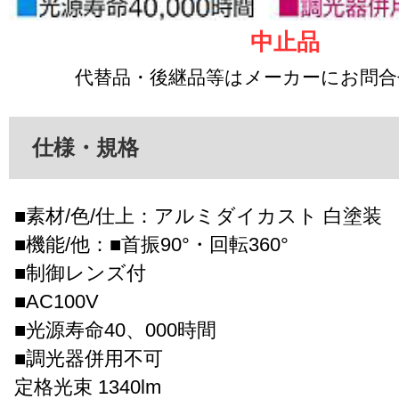
中止品
代替品・後継品等はメーカーにお問
仕様・規格
■素材/色/仕上：アルミダイカスト 白塗装
■機能/他：■首振90°・回転360°
■制御レンズ付
■AC100V
■光源寿命40、000時間
■調光器併用不可
定格光束 1340lm