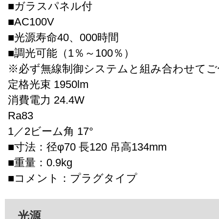
■ガラスパネル付
■AC100V
■光源寿命40、000時間
■調光可能（1％～100％）
※必ず無線制御システムと組み合わせてご
定格光束 1950lm
消費電力 24.4W
Ra83
1／2ビーム角 17°
■寸法：径φ70 長120 吊高134mm
■重量：0.9kg
■コメント：プラグタイプ
光源