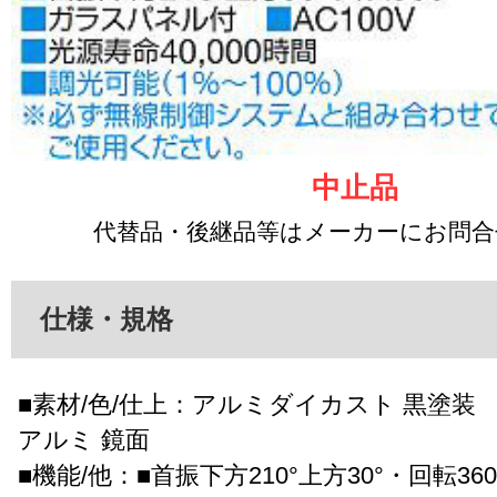
中止品
代替品・後継品等はメーカーにお問
仕様・規格
■素材/色/仕上：アルミダイカスト 黒塗装
アルミ 鏡面
■機能/他：■首振下方210°上方30°・回転360