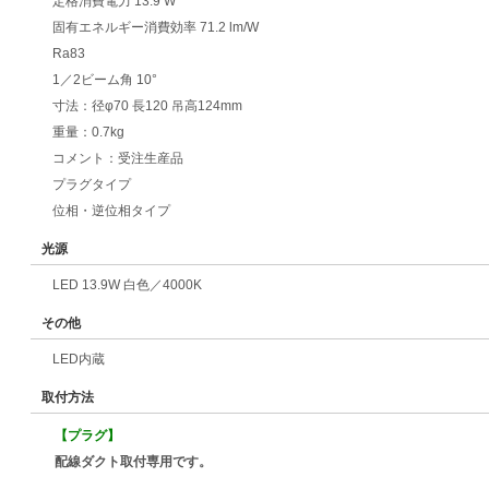
定格消費電力 13.9 W
固有エネルギー消費効率 71.2 lm/W
Ra83
1／2ビーム角 10°
寸法：径φ70 長120 吊高124mm
重量：0.7kg
コメント：受注生産品
プラグタイプ
位相・逆位相タイプ
光源
LED 13.9W 白色／4000K
その他
LED内蔵
取付方法
【プラグ】
配線ダクト取付専用です。