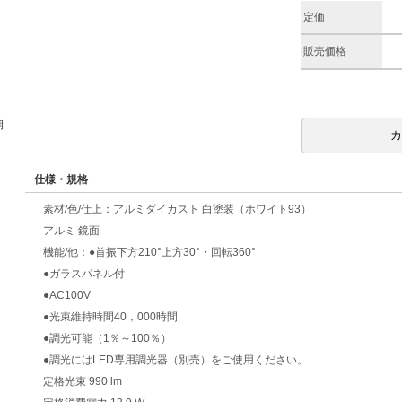
定価
販売価格
期
仕様・規格
素材/色/仕上：アルミダイカスト 白塗装（ホワイト93）
アルミ 鏡面
機能/他：●首振下方210°上方30°・回転360°
●ガラスパネル付
●AC100V
●光束維持時間40，000時間
●調光可能（1％～100％）
●調光にはLED専用調光器（別売）をご使用ください。
定格光束 990 lm