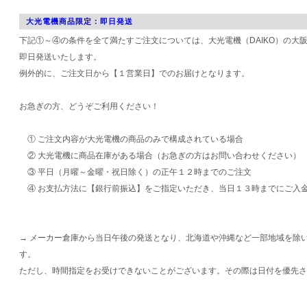
大光電機商品限定：即日発送
下記①～④の条件を全て満たすご注文については、大光電機（DAIKO）の大
即日発送いたします。
例外的に、ご注文日から【１営業日】でのお届けとなります。
お急ぎの方、どうぞご利用ください！
① ご注文内容が大光電機の商品のみで構成されている場合
② 大光電機に商品在庫がある場合（お急ぎの方はお問い合わせください）
③ 平日（月曜～金曜・祝日除く）の正午１２時までのご注文
④ お支払方法に【銀行前振込】をご指定いただき、当日１３時までにご入
→ メーカー倉庫から当日午後の発送となり、北海道や沖縄など一部地域を除
す。
ただし、時間指定をお受けできないことがございます。その際は日付を優先さ