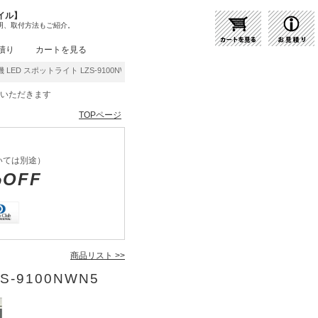
イル】
明、取付方法もご紹介。
積り
カートを見る
LED スポットライト LZS-9100NWN5 | 商品紹介 | 照明器具の通販・インテリア照明
をいただきます
TOPページ
いては別途）
%OFF
商品リスト >>
S-9100NWN5