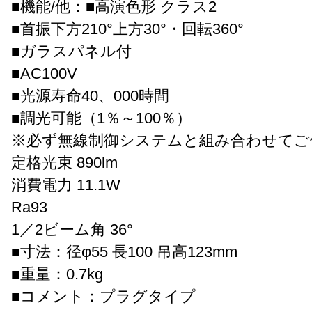
■機能/他：■高演色形 クラス2
■首振下方210°上方30°・回転360°
■ガラスパネル付
■AC100V
■光源寿命40、000時間
■調光可能（1％～100％）
※必ず無線制御システムと組み合わせてご
定格光束 890lm
消費電力 11.1W
Ra93
1／2ビーム角 36°
■寸法：径φ55 長100 吊高123mm
■重量：0.7kg
■コメント：プラグタイプ