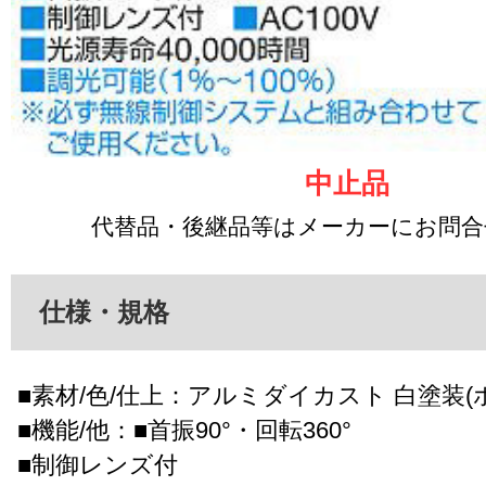
中止品
代替品・後継品等はメーカーにお問
仕様・規格
■素材/色/仕上：アルミダイカスト 白塗装(ホ
■機能/他：■首振90°・回転360°
■制御レンズ付