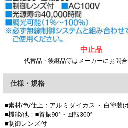
中止品
代替品・後継品等はメーカーにお問
仕様・規格
■素材/色/仕上：アルミダイカスト 白塗装(ホ
■機能/他：■首振90°・回転360°
■制御レンズ付